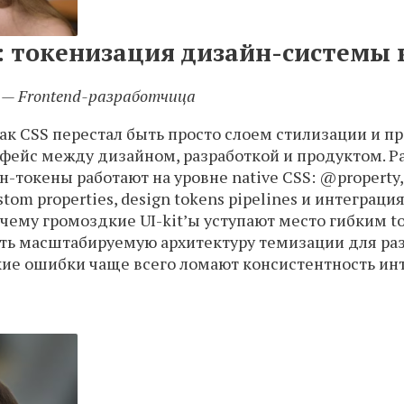
I: токенизация дизайн-системы в
 — Frontend-разработчица
как CSS перестал быть просто слоем стилизации и п
ейс между дизайном, разработкой и продуктом. Ра
токены работают на уровне native CSS: @property, c
ustom properties, design tokens pipelines и интеграция
чему громоздкие UI-kit’ы уступают место гибким t
ить масштабируемую архитектуру темизации для ра
акие ошибки чаще всего ломают консистентность ин