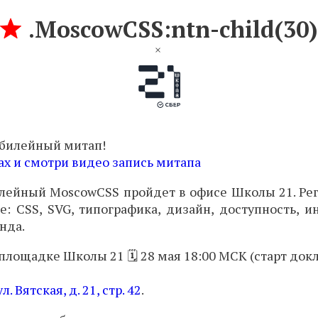
.MoscowCSS:ntn-child(30)
юбилейный митап!
ах и смотри видео запись митапа
илейный MoscowCSS пройдет в офисе Школы 21. Ре
: CSS, SVG, типографика, дизайн, доступность, 
нда.
 площадке Школы 21 🗓
28 мая 18:00 МСК
(старт док
ул. Вятская, д. 21, стр. 42
.