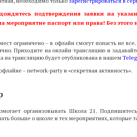
латная, необходимо только
зарегистрироваться в се
 дождитесь подтверждения заявки на указа
на мероприятие паспорт или права! Без этого
мест ограничено – в офлайн смогут попасть не все.
ично. Приходите на онлайн-трансляцию и задавай
ка на трансляцию будет отубликована в нашем
Tele
 офлайне – network-party и «секретная активность».
р
помогает организовывать Школа 21. Подпишитес
знать больше о школе и тех мероприятиях, которые т